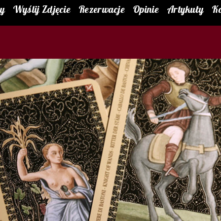
ty
Wyślij Zdjęcie
Rezerwacje
Opinie
Artykuły
K