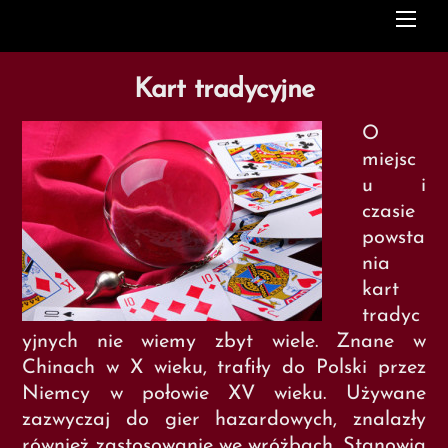
Me
Kart tradycyjne
O
miejsc
u i
czasie
powsta
nia
kart
tradyc
yjnych nie wiemy zbyt wiele. Znane w
Chinach w X wieku, trafiły do Polski przez
Niemcy w połowie XV wieku. Używane
zazwyczaj do gier hazardowych, znalazły
również zastosowanie we wróżbach. Stanowią