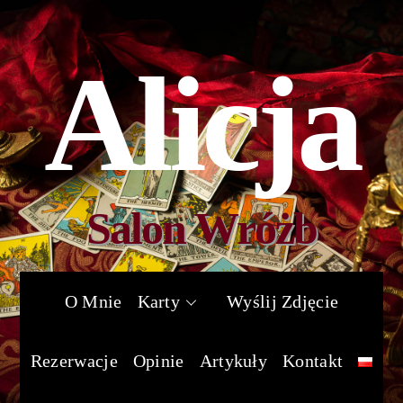
Skip
to
content
Alicja
Salon Wróżb
O Mnie
Karty
Wyślij Zdjęcie
Rezerwacje
Opinie
Artykuły
Kontakt